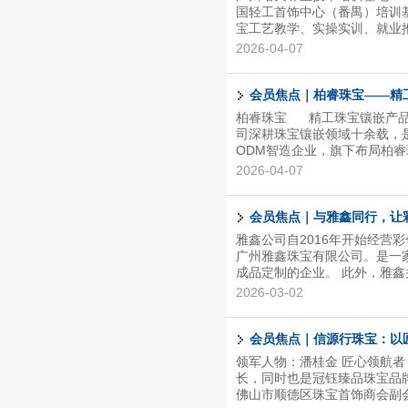
国轻工首饰中心（番禺）培训
宝工艺教学、实操实训、就业
宝产业链优势，精准对接行业
2026-04-07
持“实操为王、小班精讲、一
现从零基础小白到行业能
会员焦点｜柏睿珠宝——精
柏睿珠宝 精工珠宝镶嵌产
司深耕珠宝镶嵌领域十余载，
ODM智造企业，旗下布局柏
链定制、专利加持与全国化布
2026-04-07
远销全国及东南亚、欧美
会员焦点｜与雅鑫同行，让
雅鑫公司自2016年开始经营
广州雅鑫珠宝有限公司。是一
成品定制的企业。 此外，雅
发挥自家源头货品的优势，积
2026-03-02
众清新的入门级彩宝首饰，用
情于宝石的多彩魅力，那么雅
更多的无限可能。 其中，公
会员焦点｜信源行珠宝：以
十分充沛，色系极为完备，还构
领军人物：潘桂金 匠心领航者
长，同时也是冠钰臻品珠宝品
佛山市顺德区珠宝首饰商会副