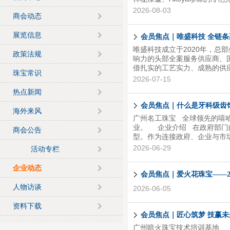
满。 本次看货会，我们
2026-08-03
商会动态
掌握。 诚邀珠宝买手、品牌
手挑选专属你的高光珍珠珠宝吧
展览信息
305铺（京东Mall楼上） 活动
会员焦点｜唯盛科技 全链
心
唯盛科技成立于2020年，总
政策法规
响力的头部全案服务供应商、
借扎实的工艺实力、成熟的供
珠宝常识
品牌的核心合作服务商。 0
2026-07-15
炼成永恒珠宝」的核心品牌理
热点新闻
感、传递温度的艺术载体。 
高端精工珠宝，精准定位为国
会员焦点｜什么是牙科级齿
海外来风
定制化供应服务。 02 核心实
广州名工珠宝 全球领先的嘻哈齿饰
业。 企业介绍 在政府部门
商会公告
型。作为连接政府、企业与市
海能力的珠宝企业，助力番禺
2026-06-29
活动专栏
于中国广州番禺大罗塘珠宝小
宝制造与跨境出海一线。 作
企业动态
哈齿饰Grillz、潮流珠宝
会员焦点｜爱火花珠宝——
于一体的发展模式。其成长路径
人物访谈
2026-06-05
资料下载
会员焦点｜匠心筑梦 技赢未
广州暗火珠宝技术培训基