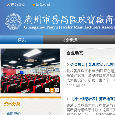
设为首页
网站收藏
首页
商会概要
合作单位
企业动态
会员焦点｜苏澳珠宝：以数
扎根番禺珠宝名镇 溯源匠心
份额约30%、港澳转口贸易量
成为集设计、研发、生产于一
首饰的精密加工。作为番禺珠
2026-08-03
工”重新定义“番禺制造”的品质
2
1
3
领域，真正拉开差距的，从来
力，凝聚为两大工艺矩阵： 
【行业信息转发】源产地直供
母、玛瑙、水晶的素面打磨，到
资讯分类
香港，全球最大的珍珠贸易与
属看货专场终于来啦！这里汇
新闻中心
神秘深邃、Akoya珍珠的冷