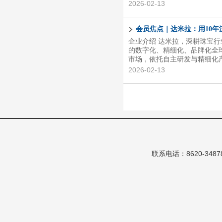
山市工艺美术协会理事、佛山
2026-02-13
功底扎实，拥有权威资质认证
域，具体有英国宝石学会(FG
术大师、国检珠宝培训中心(N
会员焦点｜达米拉：用10年
培训中心(NGTC)翡翠鉴定师/
企业介绍 达米拉，深耕珠宝
的数字化、精细化、品牌化全
市场，依托自主研发与精细化
迈向多品牌化发展，矢志成为备
2026-02-13
持“以人为本，为热爱珠宝饰品
捷，响应迅速，大货生产周期仅
付，是值得信任的合作伙伴。
备一对一专属服务，携手伙伴共创
联系电话：8620-348786