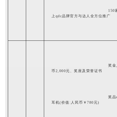
150
上
qdc
品牌官方与达人
全方位推广
奖金
币
2
,000元、奖座及荣誉证书
奖品q
耳机(价值:人民币￥780元)