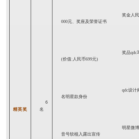
奖金
人
000元、奖座及荣誉证书
奖品qdc
(价值:人民币699元)
qdc设计
名
明星款
身份
6
精英奖
名
明星微
音号软植入露出
宣传