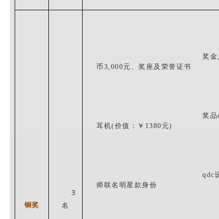
奖金
币
3
,000元、奖座及荣誉证书
奖品q
耳机(价值：￥1380元)
qdc
师联名
明星款
身份
3
铜奖
名