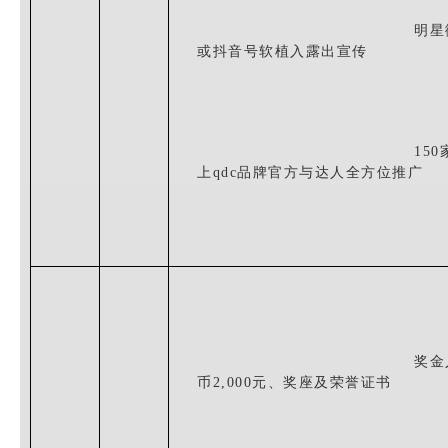
明星
或
抖音号软植入露出
宣传
150
上
qdc
品牌官方与达人
全方位推广
奖金
币
2
,000元、奖座及荣誉证书