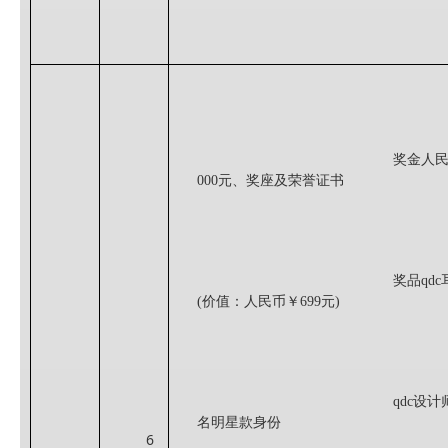
奖金
人
000元、奖座及荣誉证书
奖品qdc
(价值：人民币￥699元)
qdc
设计
名
明星款
身份
6