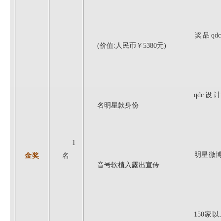
奖品qd
(价值:人民币￥5380元)
qdc设
名明星款身份
1
金奖
明星微
名
音号软植
入露出宣传
1
50家以