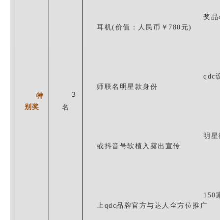
奖品q
耳机(价值：人民币￥780元)
qdc
师联名
明星款
身份
3
特
别奖
名
明星
或
抖音号软植入露出
宣传
150
上
qdc
品牌官方与达人
全方位推广