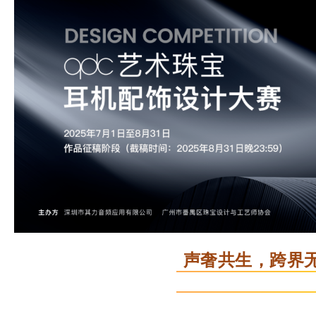
声奢共生，跨界