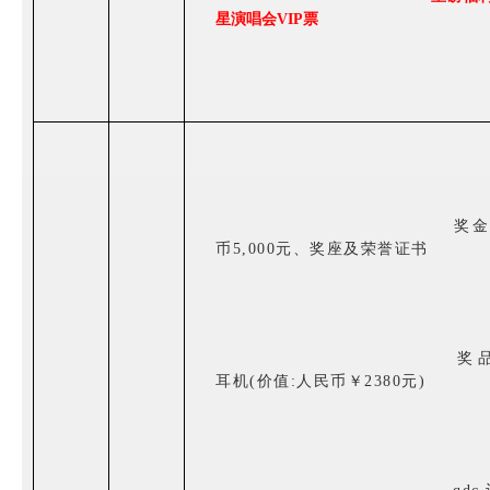
星演唱会VIP票
奖金
币5,000元、奖座及荣誉证书
奖品
耳机(价值:人民币￥2380元)