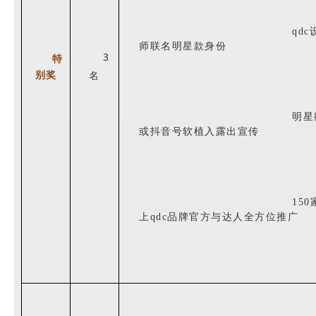
qdc
师联名
明星款
身份
3
特
别奖
名
明星
或
抖音号软植入露出
宣传
150
上
qdc
品牌官方与达人
全方位推广