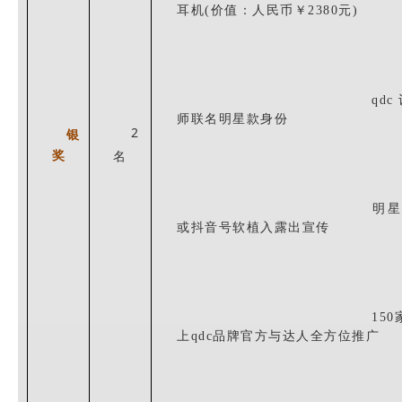
耳机(价值：人民币￥2380元)
qd
师联名明星款身份
2
银
奖
名
明星
或抖音号软植入露出宣传
150
上qdc品牌官方与达人全方位推广