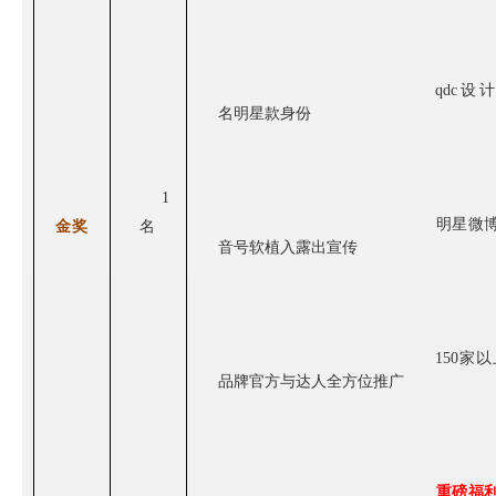
qdc设
名明星款身份
1
金奖
明星微
名
音号软植
入露出宣传
1
50家以
品牌官方与达人
全方位推广
重磅福