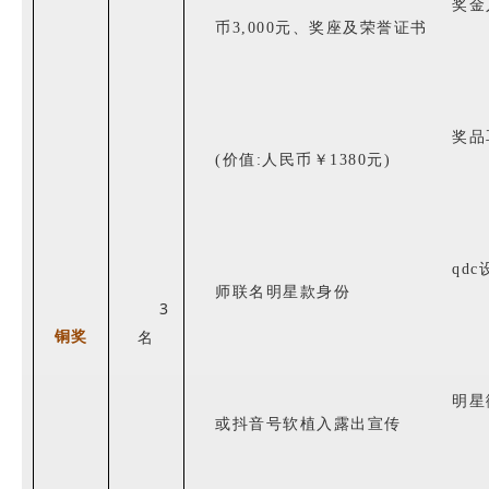
奖金
币
3
,000元、奖座及荣誉证书
奖品
(价值:人民币￥1380元)
qdc
师联名
明星款
身份
3
铜奖
名
明星
或
抖音号软植入露出
宣传