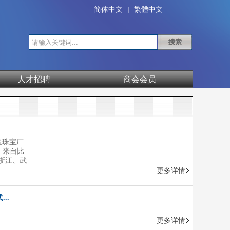
简体中文
|
繁體中文
人才招聘
商会会员
区珠宝厂
。来自比
浙江、武
化节的成
更多详情
..
更多详情