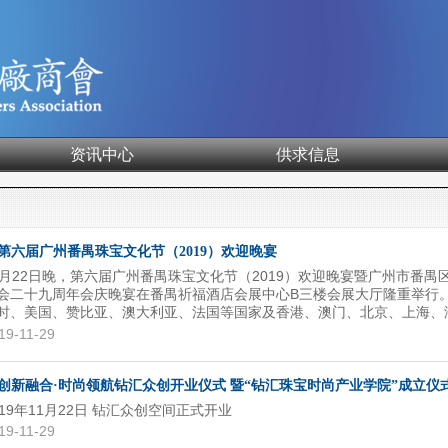
资讯中心
供求信息
第六届广州番禺珠宝文化节（2019）欢迎晚宴
1月22日晚，第六届广州番禺珠宝文化节（2019）欢迎晚宴暨广州市番禺
会二十九周年会庆晚宴在番禺祈福酒店会展中心B三楼会展大厅隆重举行
时、美国、赞比亚、澳大利亚、法国等国家及香港、澳门、北京、上海、
、广西等地区的企业代表共600余人出席本次盛会，共同祝贺番禺珠宝文
19-11-29
开幕和番禺区珠宝厂商会29周年。
创新融合·时尚领航钻汇众创开业仪式 暨“钻汇珠宝时尚产业学院”成立仪式.
019年11月22日 钻汇众创空间正式开业
19-11-29