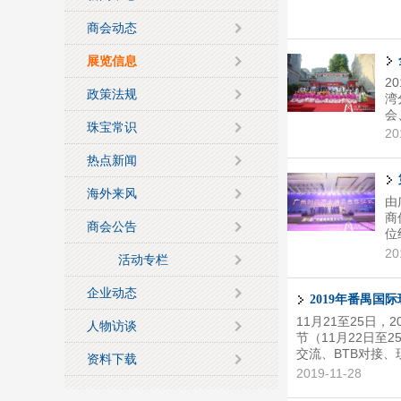
商会动态
展览信息
2
政策法规
湾
会
珠宝常识
20
热点新闻
海外来风
由
商
商会公告
位
玉
20
活动专栏
进
（
企业动态
幕
2019年番禺国
导
11月21至25日
人物访谈
业
节（11月22日
交流、BTB对接
资料下载
塘珠宝小镇及钻汇广
2019-11-28
营业额约1850万