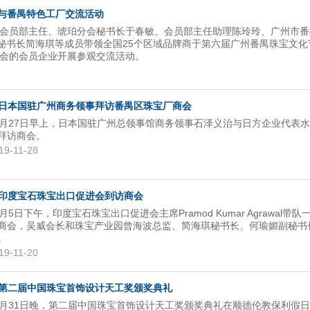
与番禺特色工厂交流活动
宝协会员部主任、琥珀分会秘书长于春敏、会员部主任助理陈玲玲、广州市
秘书长简海琪等成员带领全国25个区域品牌商于第六届广州番禺珠宝文化
与商会的会员企业开展参观交流活动。
日本国驻广州商务领事拜访番禺区珠宝厂商会
1月27日早上，日本国驻广州总领事馆商务领事石泽义治与日方企业代表
拜访商会。
19-11-28
印度宝石珠宝出口促进会到访商会
1月5日下午，印度宝石珠宝出口促进会主席Pramod Kumar Agrawal带队
商会，吴威会长和珠宝产业园曾海波总监、简海琪秘书长、何瑜媚副秘书
。
19-11-20
第二届中国珠宝首饰设计天工奖颁奖典礼
0月31日晚，第二届中国珠宝首饰设计天工奖颁奖典礼在顺德伦教保利假