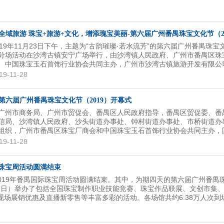
全域旅游 珠宝+旅游+文化，增添瑰宝美丽-第六届广州番禺珠宝文化节（201
019年11月23日下午，主题为“古韵璀璨·若水流芳”的第六届广州番禺珠宝
分场活动在沙湾古镇安宁广场举行，由沙湾镇人民政府、广州市番禺区珠
、中国珠宝玉石首饰行业协会共同主办，广州市沙湾古镇旅游开发有限公
19-11-28
第六届广州番禺珠宝文化节（2019）开幕式
广州市商务局、广州市贸促会、番禺区人民政府指导，番禺区贸促委、番
信局、沙湾镇人民政府、沙头街道办事处、钟村街道办事处、市桥街道办
组织，广州市番禺区珠宝厂商会和中国珠宝玉石首饰行业协会共同主办，
石质量监督检验中心、广州市番禺贸促珠宝产业服务中心、番禺区文化产
19-11-28
会、番禺区大罗塘珠宝首饰商会等单位协办的第六届广州番禺珠宝文化节
2019）（以下简称“珠宝文化节”）于11月22日下午在番禺祈福会展中心
。广州市委宣传部、市商务局、市文化广电旅游局、市大湾区办、市贸促
际珠宝周活动圆满结束
，番禺区委区政府领导，区珠宝产业发展领导小组成员，国内外珠宝行业
，2019年番禺国际珠宝周活动圆满结束。其中，为期四天的第六届广州番禺
代表等500多人出席了开幕式。
至25日）举办了包括全国珠宝制作职业技能竞赛、珠宝作品联展、文创市集
、现场展销优惠及直播新零售等丰富多彩的活动。各场馆共约6.38万人次到
场实体店营业额约910.5万元，工厂对接意向订单额1700多万元，淘宝
元。