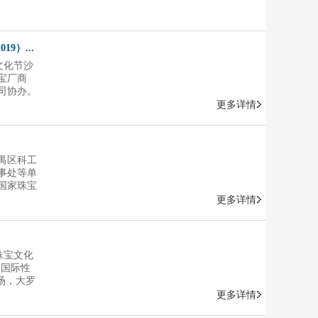
9）...
文化节沙
宝厂商
司协办。
更多详情
禺区科工
事处等单
国家珠宝
业发展促
更多详情
隆重开
会有关领
机构及企
珠宝文化
、国际性
场，大罗
直播平台
更多详情