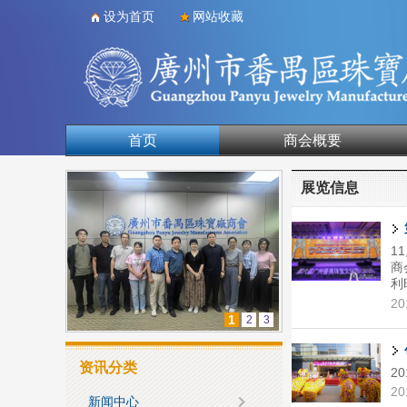
设为首页
网站收藏
首页
商会概要
合作单位
展览信息
1
商
利
汉
20
功
1
2
3
资讯分类
2
20
新闻中心